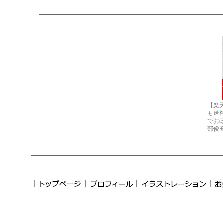
【楽
も送
でおぼ
部俊充