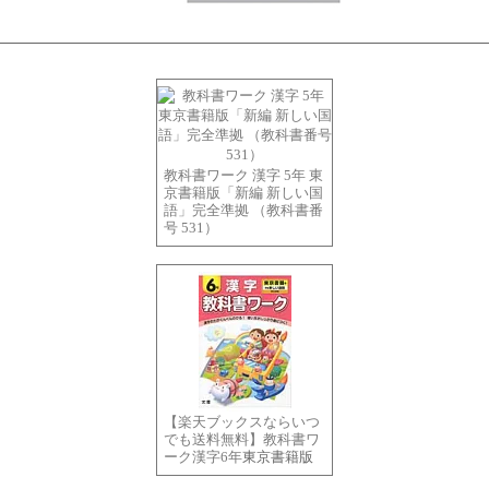
教科書ワーク 漢字 5年 東
京書籍版「新編 新しい国
語」完全準拠 （教科書番
号 531）
【楽天ブックスならいつ
でも送料無料】教科書ワ
ーク漢字6年
東京書籍版